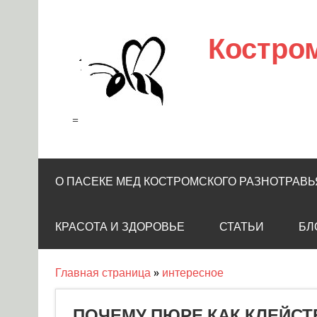
Skip
to
content
Костро
=
О ПАСЕКЕ МЕД КОСТРОМСКОГО РАЗНОТРАВЬ
КРАСОТА И ЗДОРОВЬЕ
СТАТЬИ
БЛ
Главная страница
»
интересное
ПОЧЕМУ ПЮРЕ КАК КЛЕЙСТ