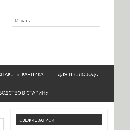
ОПАКЕТЫ КАРНИКА
ДЛЯ ПЧЕЛОВОДА
ВОДСТВО В СТАРИНУ
СВЕЖИЕ ЗАПИСИ