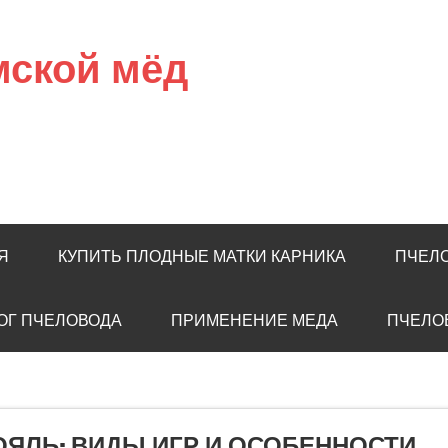
мской мёд
Я
КУПИТЬ ПЛОДНЫЕ МАТКИ КАРНИКА
ПЧЕЛ
ОГ ПЧЕЛОВОДА
ПРИМЕНЕНИЕ МЕДА
ПЧЕЛО
ОЯЛЬ: ВИДЫ ИГР И ОСОБЕННОСТИ