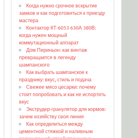
Когда нужно срочное вскрытие
замков и как подготовиться к приезду
мастера
Контактор КТ-6053 630А 380В:
когда нужен мощный
коммутационный аппарат
Дом Периньон: как винтаж
превращается в легенду
шампанского
Как выбрать шампанское к
празднику: вкус, стиль и подача
Свежее мясо цесарки: почему
стоит попробовать и как не испортить
вкус
Экструдер-гранулятор для кормов:
зачем хозяйству своя линия
Как определиться между
цементной стяжкой и наливным