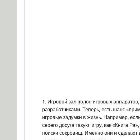
Игровой зал полон игровых аппаратов
разработчиками. Теперь, есть шанс «пр
игровые задумки в жизнь. Например, есл
своего досуга такую игру, как «Книга Ра»
поиски сокровищ. Именно они и сделают 