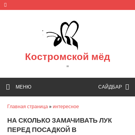
Skip
to
content
Костромской мёд
=
МЕНЮ
САЙДБАР
Главная страница
»
интересное
НА СКОЛЬКО ЗАМАЧИВАТЬ ЛУК
ПЕРЕД ПОСАДКОЙ В