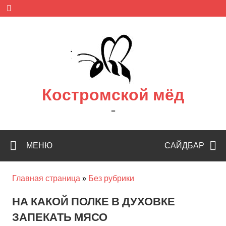
Skip
to
content
Костромской мёд
=
МЕНЮ
САЙДБАР
Главная страница
»
Без рубрики
НА КАКОЙ ПОЛКЕ В ДУХОВКЕ
ЗАПЕКАТЬ МЯСО