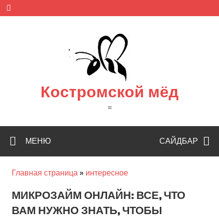
Skip
to
content
Костромской мёд
=
МЕНЮ
САЙДБАР
Главная страница
»
интересное
МИКРОЗАЙМ ОНЛАЙН: ВСЕ, ЧТО
ВАМ НУЖНО ЗНАТЬ, ЧТОБЫ