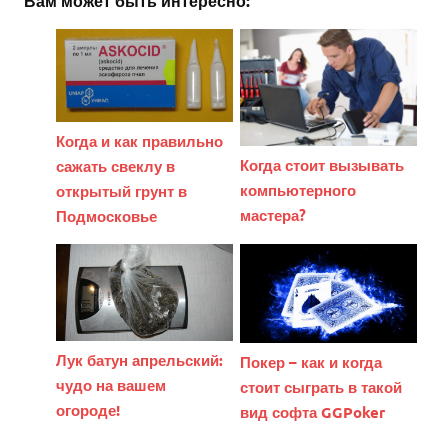
Вам может быть интересно:
Когда и как правильно
Когда стоит вызывать
сажать свеклу в
компьютерного
открытый грунт в
мастера?
Подмосковье
Лук батун апрельский:
Покер – как и когда
чудо на вашем
стоит сыграть в такой
огороде!
вид софта GGPoker