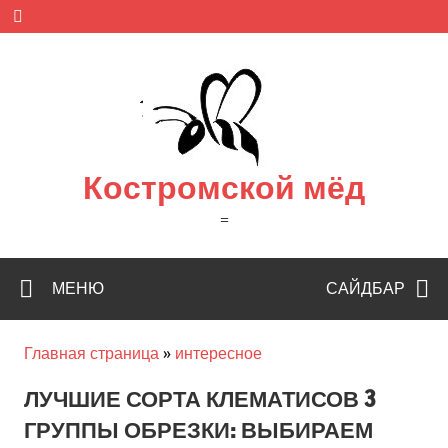
Skip
to
content
Костромской мёд
=
МЕНЮ
САЙДБАР
Главная страница
»
интересное
ЛУЧШИЕ СОРТА КЛЕМАТИСОВ 3
ГРУППЫ ОБРЕЗКИ: ВЫБИРАЕМ