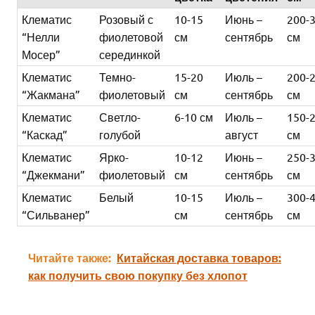
Клематис
Розовый с
10-15
Июнь –
200-
“Нелли
фиолетовой
см
сентябрь
см
Мосер”
серединкой
Клематис
Темно-
15-20
Июль –
200-
“Жакмана”
фиолетовый
см
сентябрь
см
Клематис
Светло-
6-10 см
Июль –
150-
“Каскад”
голубой
август
см
Клематис
Ярко-
10-12
Июнь –
250-
“Джекмани”
фиолетовый
см
сентябрь
см
Клематис
Белый
10-15
Июль –
300-
“Сильванер”
см
сентябрь
см
Читайте также:
Китайская доставка товаров:
как получить свою покупку без хлопот