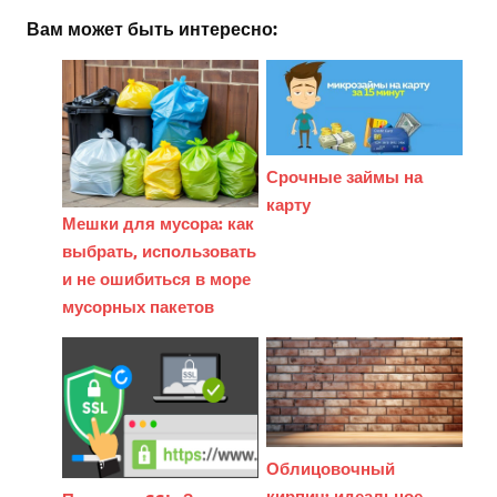
Вам может быть интересно:
Срочные займы на
карту
Мешки для мусора: как
выбрать, использовать
и не ошибиться в море
мусорных пакетов
Облицовочный
кирпич: идеальное