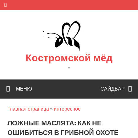
Skip
to
content
Костромской мёд
=
МЕНЮ
САЙДБАР
Главная страница
»
интересное
ЛОЖНЫЕ МАСЛЯТА: КАК НЕ
ОШИБИТЬСЯ В ГРИБНОЙ ОХОТЕ