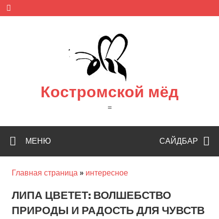
Skip
to
content
Костромской мёд
=
МЕНЮ
САЙДБАР
Главная страница
»
интересное
ЛИПА ЦВЕТЕТ: ВОЛШЕБСТВО
ПРИРОДЫ И РАДОСТЬ ДЛЯ ЧУВСТВ