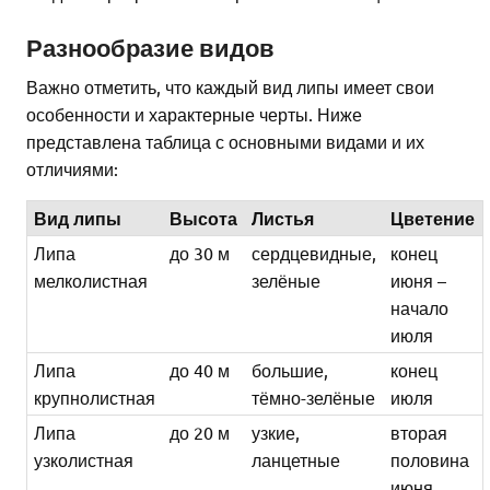
Разнообразие видов
Важно отметить, что каждый вид липы имеет свои
особенности и характерные черты. Ниже
представлена таблица с основными видами и их
отличиями:
Вид липы
Высота
Листья
Цветение
Липа
до 30 м
сердцевидные,
конец
мелколистная
зелёные
июня –
начало
июля
Липа
до 40 м
большие,
конец
крупнолистная
тёмно-зелёные
июля
Липа
до 20 м
узкие,
вторая
узколистная
ланцетные
половина
июня