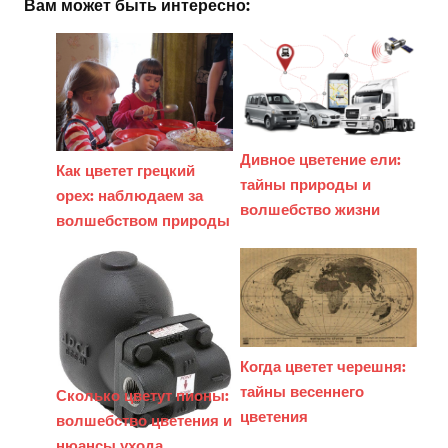
Вам может быть интересно:
Дивное цветение ели:
Как цветет грецкий
тайны природы и
орех: наблюдаем за
волшебство жизни
волшебством природы
Когда цветет черешня:
тайны весеннего
Сколько цветут пионы:
цветения
волшебство цветения и
нюансы ухода