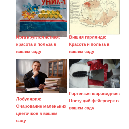
Ирга круглолистная:
Вишня гирлянда:
красота и польза в
Красота и польза в
вашем саду
вашем саду
Гортензия шаровидная:
Лобулярия:
Цветущий фейерверк в
Очарование маленьких
вашем саду
цветочков в вашем
саду