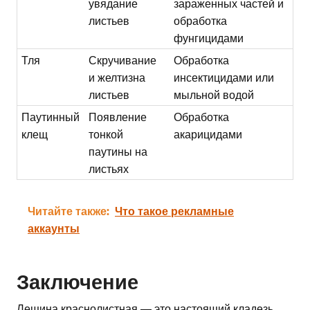
увядание
зараженных частей и
листьев
обработка
фунгицидами
Тля
Скручивание
Обработка
и желтизна
инсектицидами или
листьев
мыльной водой
Паутинный
Появление
Обработка
клещ
тонкой
акарицидами
паутины на
листьях
Читайте также:
Что такое рекламные
аккаунты
Заключение
Лещина краснолистная — это настоящий кладезь