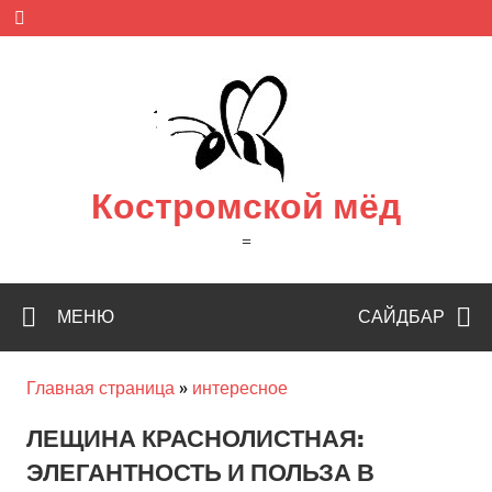
Skip
to
content
Костромской мёд
=
МЕНЮ
САЙДБАР
Главная страница
»
интересное
ЛЕЩИНА КРАСНОЛИСТНАЯ:
ЭЛЕГАНТНОСТЬ И ПОЛЬЗА В