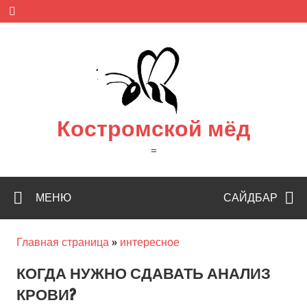
Skip
to
content
Костромской мёд
=
МЕНЮ
САЙДБАР
Главная страница
»
интересное
КОГДА НУЖНО СДАВАТЬ АНАЛИЗ
КРОВИ?