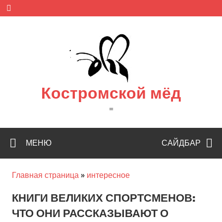
Skip
to
content
Костромской мёд
=
МЕНЮ
САЙДБАР
Главная страница
»
интересное
КНИГИ ВЕЛИКИХ СПОРТСМЕНОВ:
ЧТО ОНИ РАССКАЗЫВАЮТ О