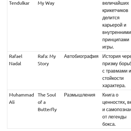
Tendulkar
My Way
величайших
крикетчиков
делится
карьерой и
внутренним
принципами
игры.
Rafael
Rafa: My
Автобиография
История чер
Nadal
Story
призму борь
с травмами 
стойкости
характера.
Muhammad
The Soul
Размышления
Книга о
Ali
of a
ценностях, в
Butterfly
и самопозна
от легенды
бокса.