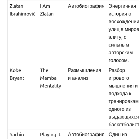
Zlatan
I Am
Автобиография
Энергичная
Ibrahimović
Zlatan
история о
восхождении
улиц в миро
элиту, с
сильным
авторским
голосом.
Kobe
The
Размышления
Разбор
Bryant
Mamba
и анализ
игрового
Mentality
мышления и
подхода к
тренировкам
одного из
выдающихс
баскетболист
Sachin
Playing It
Автобиография
Один из