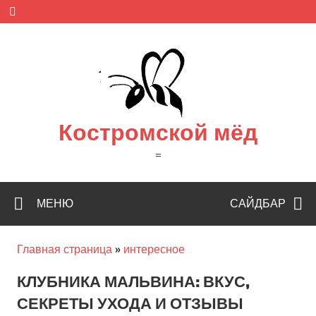
Skip
to
content
Костромской мёд
=
МЕНЮ
САЙДБАР
Главная страница
»
интересное
КЛУБНИКА МАЛЬВИНА: ВКУС,
СЕКРЕТЫ УХОДА И ОТЗЫВЫ