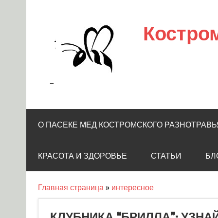
Skip
to
content
Костро
=
О ПАСЕКЕ МЕД КОСТРОМСКОГО РАЗНОТРАВЬ
КРАСОТА И ЗДОРОВЬЕ
СТАТЬИ
БЛ
Главная страница
»
интересное
КЛУБНИКА “БРИЛЛА”: УЗНА