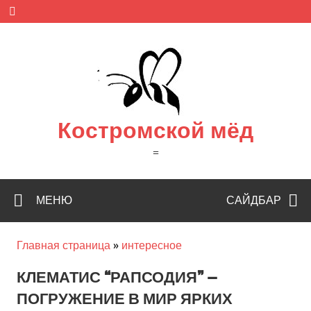
Skip
to
content
Костромской мёд
=
МЕНЮ
САЙДБАР
Главная страница
»
интересное
КЛЕМАТИС “РАПСОДИЯ” —
ПОГРУЖЕНИЕ В МИР ЯРКИХ