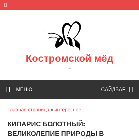
Skip
to
content
Костромской мёд
=
МЕНЮ
САЙДБАР
Главная страница
»
интересное
КИПАРИС БОЛОТНЫЙ:
ВЕЛИКОЛЕПИЕ ПРИРОДЫ В