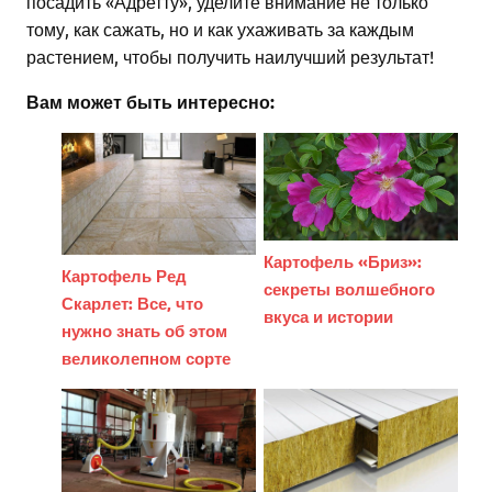
посадить «Адретту», уделите внимание не только
тому, как сажать, но и как ухаживать за каждым
растением, чтобы получить наилучший результат!
Вам может быть интересно:
Картофель «Бриз»:
Картофель Ред
секреты волшебного
Скарлет: Все, что
вкуса и истории
нужно знать об этом
великолепном сорте