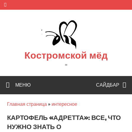
Skip
to
content
Костромской мёд
=
МЕНЮ
САЙДБАР
Главная страница
»
интересное
КАРТОФЕЛЬ «АДРЕТТА»: ВСЕ, ЧТО
НУЖНО ЗНАТЬ О