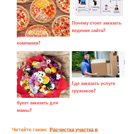
Почему стоит заказать
Какую пиццу заказать
ведение сайта?
для большой
компании?
Где заказать услуги
грузчиков?
Какой необычный
букет заказать для
мамы?
Читайте также:
Расчистка участка в