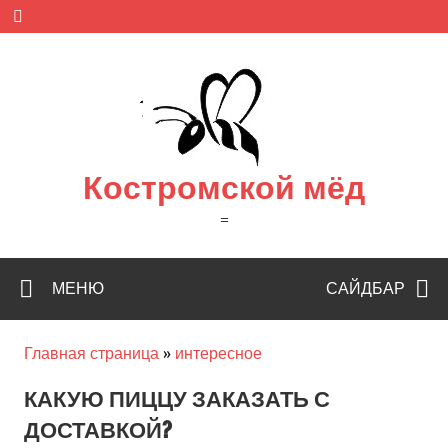
Skip
to
content
Костромской мёд
=
МЕНЮ
САЙДБАР
Главная страница
»
интересное
КАКУЮ ПИЦЦУ ЗАКАЗАТЬ С
ДОСТАВКОЙ?