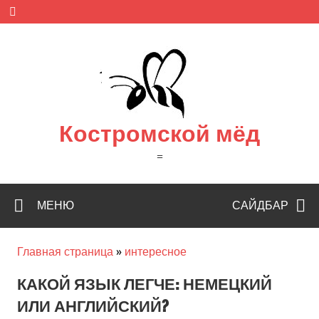
Skip
to
content
Костромской мёд
=
МЕНЮ
САЙДБАР
Главная страница
»
интересное
КАКОЙ ЯЗЫК ЛЕГЧЕ: НЕМЕЦКИЙ
ИЛИ АНГЛИЙСКИЙ?