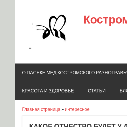
Skip
to
content
Костро
=
О ПАСЕКЕ МЕД КОСТРОМСКОГО РАЗНОТРАВЬ
КРАСОТА И ЗДОРОВЬЕ
СТАТЬИ
БЛ
Главная страница
»
интересное
КАКОЕ ОТЧЕСТВО БУДЕТ У 