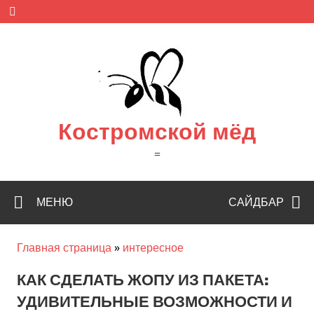
Skip
to
content
Костромской мёд
=
МЕНЮ
САЙДБАР
Главная страница
»
интересное
КАК СДЕЛАТЬ ЖОПУ ИЗ ПАКЕТА:
УДИВИТЕЛЬНЫЕ ВОЗМОЖНОСТИ И