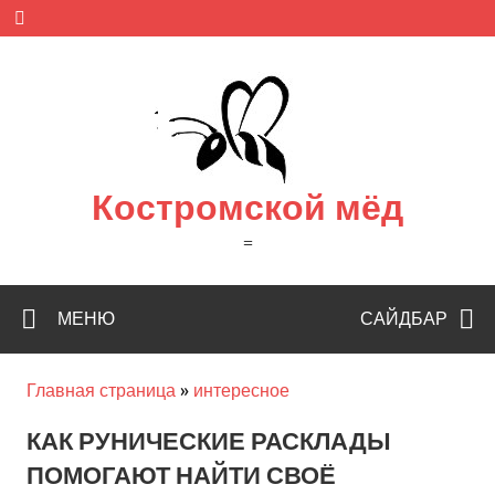
Skip
to
content
Костромской мёд
=
МЕНЮ
САЙДБАР
Главная страница
»
интересное
КАК РУНИЧЕСКИЕ РАСКЛАДЫ
ПОМОГАЮТ НАЙТИ СВОЁ