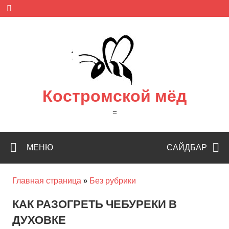
Skip
to
content
Костромской мёд
=
МЕНЮ
САЙДБАР
Главная страница
»
Без рубрики
КАК РАЗОГРЕТЬ ЧЕБУРЕКИ В
ДУХОВКЕ