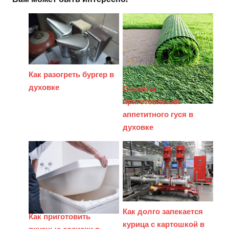
Как разогреть бургер в
духовке
Секреты
приготовления
аппетитного гуся в
духовке
Как долго запекается
Как приготовить
курица с картошкой в