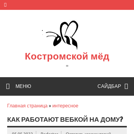
Skip
to
content
Костромской мёд
=
МЕНЮ
САЙДБАР
Главная страница
»
интересное
КАК РАБОТАЮТ ВЕБКОЙ НА ДОМУ?
05.05.2022
Redactor
Оставить комментарий