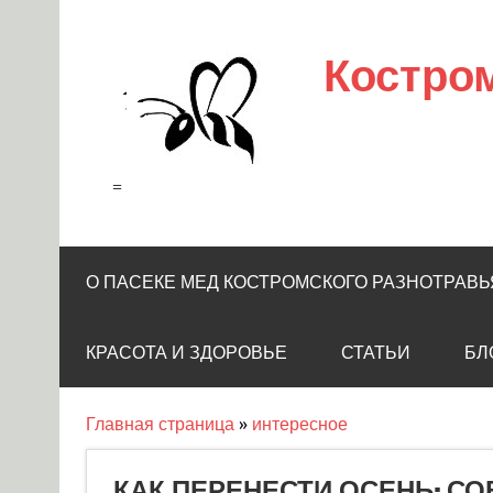
Skip
to
content
Костро
=
О ПАСЕКЕ МЕД КОСТРОМСКОГО РАЗНОТРАВЬ
КРАСОТА И ЗДОРОВЬЕ
СТАТЬИ
БЛ
Главная страница
»
интересное
КАК ПЕРЕНЕСТИ ОСЕНЬ: С