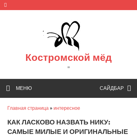
Skip
to
content
Костромской мёд
=
МЕНЮ
САЙДБАР
Главная страница
»
интересное
КАК ЛАСКОВО НАЗВАТЬ НИКУ:
САМЫЕ МИЛЫЕ И ОРИГИНАЛЬНЫЕ