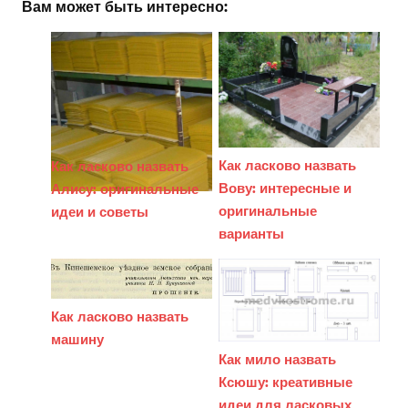
Вам может быть интересно:
Как ласково назвать
Как ласково назвать
Вову: интересные и
Алису: оригинальные
оригинальные
идеи и советы
варианты
Как ласково назвать
машину
Как мило назвать
Ксюшу: креативные
идеи для ласковых