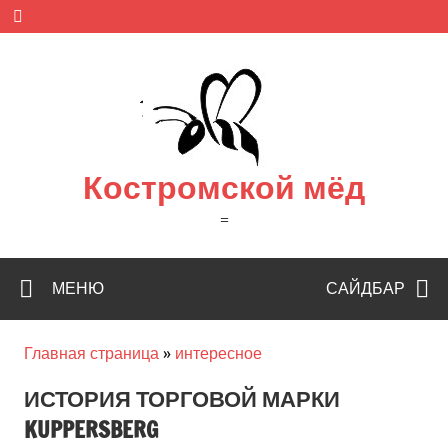
Skip
to
content
Костромской мёд
=
МЕНЮ
САЙДБАР
Главная страница
»
интересное
ИСТОРИЯ ТОРГОВОЙ МАРКИ
KUPPERSBERG