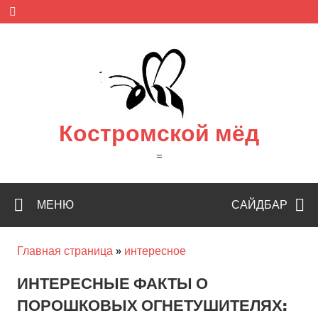
Skip
to
content
Костромской мёд
=
МЕНЮ
САЙДБАР
Главная страница
»
интересное
ИНТЕРЕСНЫЕ ФАКТЫ О
ПОРОШКОВЫХ ОГНЕТУШИТЕЛЯХ: