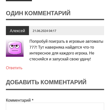
ОДИН КОММЕНТАРИЙ
Алексей
21.06.2024 04:17
Попробуй поиграть в игровые автоматы
777! Тут наверняка найдется что-то
интересное для каждого игрока. Не
стесняйся и запускай свою удачу!
Ответить
ДОБАВИТЬ КОММЕНТАРИЙ
Комментарий
*