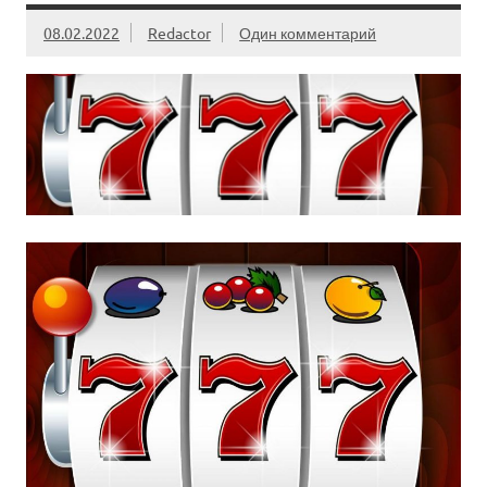
08.02.2022
Redactor
Один комментарий