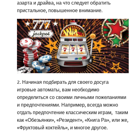
азарта и драйва, на что следует обратить
пристальное, повышенное внимание.
Начиная подбирать для своего досуга
игровые автоматы, вам необходимо
определиться со своими личными пожеланиями
и предпочтениями. Например, всегда можно
отдать предпочтение классическим играм, таким
как «Обезьянки», «Резидент», «Книга Ра», или же,
«Фруктовый коктейль», и многое другое.