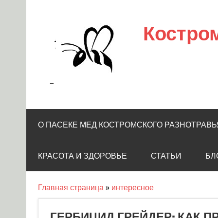
Skip
to
content
Костро
=
О ПАСЕКЕ МЕД КОСТРОМСКОГО РАЗНОТРАВЬ
КРАСОТА И ЗДОРОВЬЕ
СТАТЬИ
БЛ
Главная страница
»
интересное
ГЕРБИЦИД ГРЕЙДЕР: КАК 