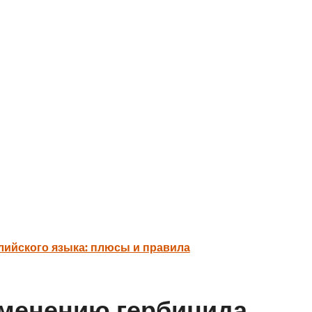
лийского языка: плюсы и правила
именению гербицида