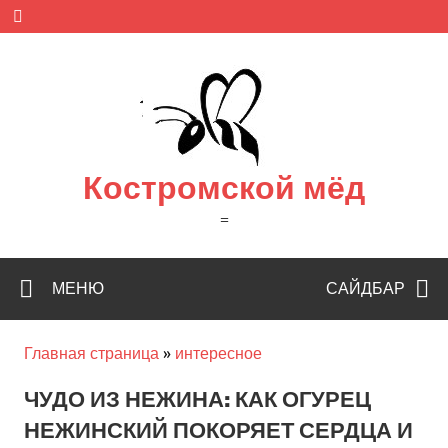
Skip
to
content
Костромской мёд
=
МЕНЮ
САЙДБАР
Главная страница
»
интересное
ЧУДО ИЗ НЕЖИНА: КАК ОГУРЕЦ
НЕЖИНСКИЙ ПОКОРЯЕТ СЕРДЦА И