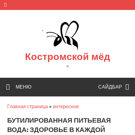
Skip
to
content
Костромской мёд
=
МЕНЮ
САЙДБАР
Главная страница
»
интересное
БУТИЛИРОВАННАЯ ПИТЬЕВАЯ
ВОДА: ЗДОРОВЬЕ В КАЖДОЙ