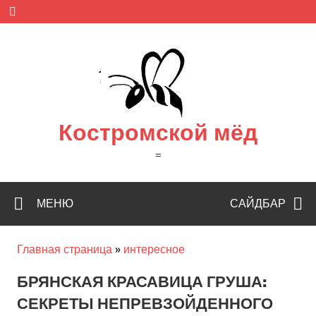
Skip
to
content
Костромской мёд
=
МЕНЮ
САЙДБАР
Главная страница
»
интересное
БРЯНСКАЯ КРАСАВИЦА ГРУША:
СЕКРЕТЫ НЕПРЕВЗОЙДЕННОГО