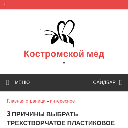
Skip
to
content
Костромской мёд
=
МЕНЮ
САЙДБАР
Главная страница
»
интересное
3 ПРИЧИНЫ ВЫБРАТЬ
ТРЕХСТВОРЧАТОЕ ПЛАСТИКОВОЕ