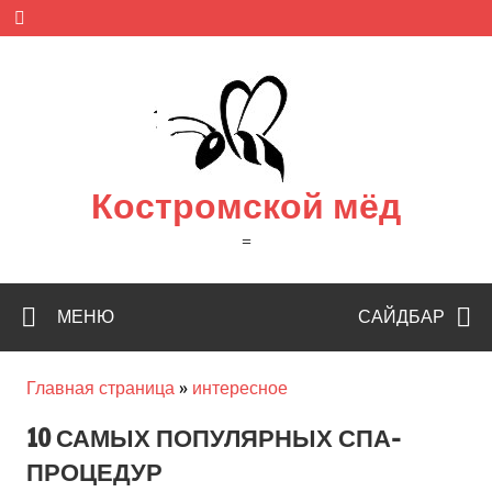
Skip
to
content
Костромской мёд
=
МЕНЮ
САЙДБАР
Главная страница
»
интересное
10 САМЫХ ПОПУЛЯРНЫХ СПА-
ПРОЦЕДУР