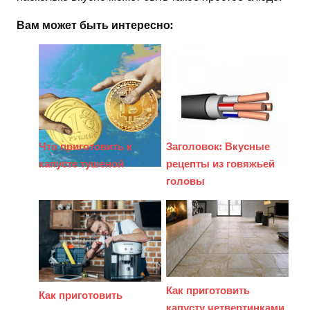
Вам может быть интересно:
Что приготовить к
Заголовок: Вкусные
капусте тушеной
рецепты из говяжьей
головы
Как приготовить
Как приготовить
капусту четвертинками