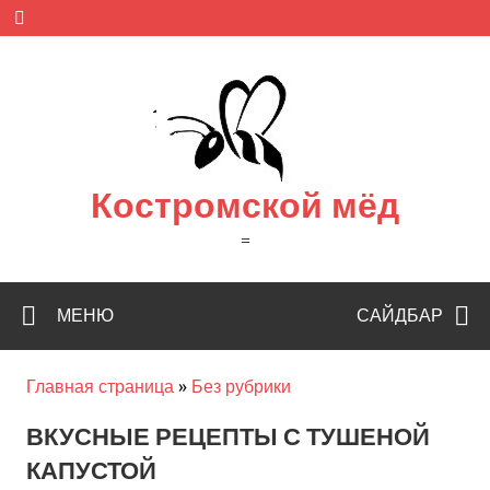
Skip
to
content
Костромской мёд
=
МЕНЮ
САЙДБАР
Главная страница
»
Без рубрики
ВКУСНЫЕ РЕЦЕПТЫ С ТУШЕНОЙ
КАПУСТОЙ