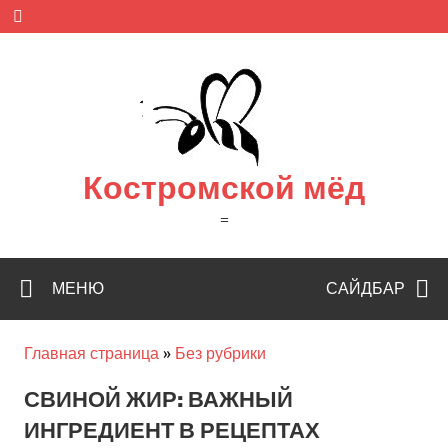
Skip
to
content
Костромской мёд
=
МЕНЮ
САЙДБАР
Главная страница
»
Без рубрики
СВИНОЙ ЖИР: ВАЖНЫЙ
ИНГРЕДИЕНТ В РЕЦЕПТАХ