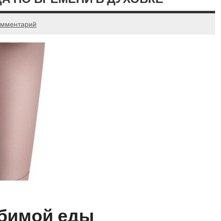
омментарий
бимой еды