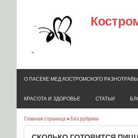
Skip
to
content
Костро
=
О ПАСЕКЕ МЕД КОСТРОМСКОГО РАЗНОТРАВЬ
КРАСОТА И ЗДОРОВЬЕ
СТАТЬИ
БЛ
Главная страница
»
Без рубрики
СКОЛЬКО ГОТОВИТСЯ ПИЦЦ