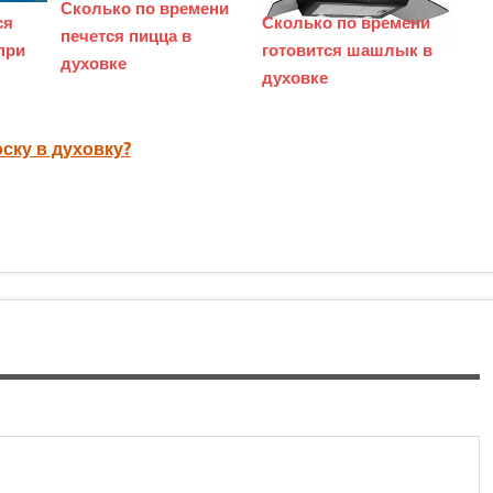
Сколько по времени
ся
Сколько по времени
печется пицца в
при
готовится шашлык в
духовке
духовке
ску в духовку?