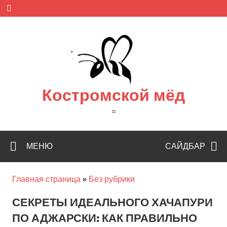
Skip
to
content
Костромской мёд
=
МЕНЮ
САЙДБАР
Главная страница
»
Без рубрики
СЕКРЕТЫ ИДЕАЛЬНОГО ХАЧАПУРИ
ПО АДЖАРСКИ: КАК ПРАВИЛЬНО