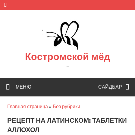
Skip
to
content
Костромской мёд
=
МЕНЮ
САЙДБАР
Главная страница
»
Без рубрики
РЕЦЕПТ НА ЛАТИНСКОМ: ТАБЛЕТКИ
АЛЛОХОЛ