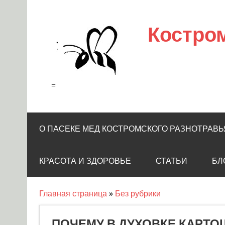
Skip
to
content
Костро
=
О ПАСЕКЕ МЕД КОСТРОМСКОГО РАЗНОТРАВЬ
КРАСОТА И ЗДОРОВЬЕ
СТАТЬИ
БЛ
Главная страница
»
Без рубрики
ПОЧЕМУ В ДУХОВКЕ КАРТО