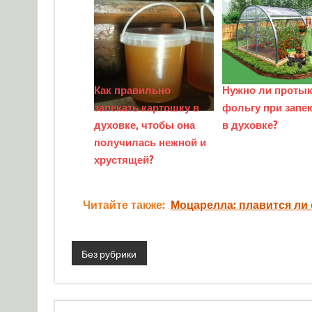
Как правильно
Нужно ли протык
запекать картошку в
фольгу при запе
духовке, чтобы она
в духовке?
получилась нежной и
хрустящей?
Читайте также:
Моцарелла: плавится ли 
Без рубрики