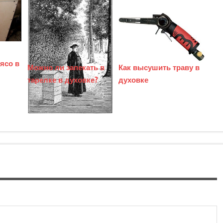
ясо в
Можно ли запекать в
Как высушить траву в
тарелке в духовке?
духовке