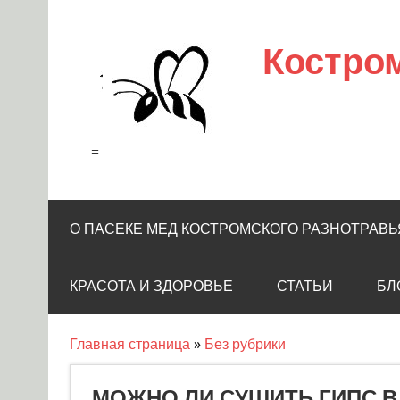
Skip
to
content
Костро
=
О ПАСЕКЕ МЕД КОСТРОМСКОГО РАЗНОТРАВЬ
КРАСОТА И ЗДОРОВЬЕ
СТАТЬИ
БЛ
Главная страница
»
Без рубрики
МОЖНО ЛИ СУШИТЬ ГИПС В