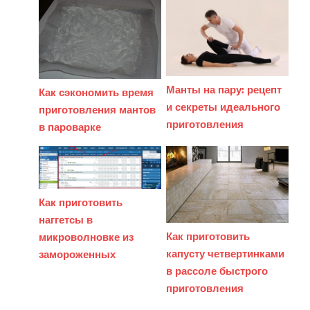
Манты на пару: рецепт
Как сэкономить время
и секреты идеального
приготовления мантов
приготовления
в пароварке
Как приготовить
наггетсы в
Как приготовить
микроволновке из
капусту четвертинками
замороженных
в рассоле быстрого
приготовления