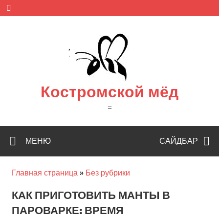
Skip
to
content
Костромской мёд
=
МЕНЮ
САЙДБАР
Главная страница
»
Без рубрики
КАК ПРИГОТОВИТЬ МАНТЫ В
ПАРОВАРКЕ: ВРЕМЯ