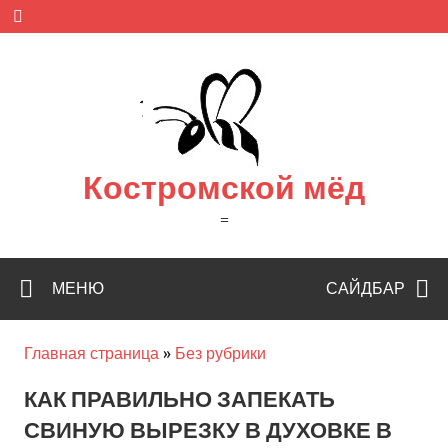
Skip
to
content
Костромской мёд
=
МЕНЮ
САЙДБАР
Главная страница
»
Без рубрики
КАК ПРАВИЛЬНО ЗАПЕКАТЬ
СВИНУЮ ВЫРЕЗКУ В ДУХОВКЕ В