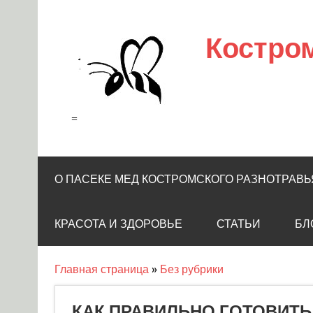
Skip
to
content
Костро
=
О ПАСЕКЕ МЕД КОСТРОМСКОГО РАЗНОТРАВЬ
КРАСОТА И ЗДОРОВЬЕ
СТАТЬИ
БЛ
Главная страница
»
Без рубрики
КАК ПРАВИЛЬНО ГОТОВИТЬ