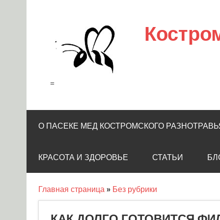
Skip
to
content
Костро
=
О ПАСЕКЕ МЕД КОСТРОМСКОГО РАЗНОТРАВЬ
КРАСОТА И ЗДОРОВЬЕ
СТАТЬИ
БЛ
Главная страница
»
Без рубрики
КАК ДОЛГО ГОТОВИТСЯ ФИ