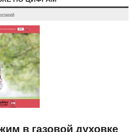
ентарий
им в газовой духовке