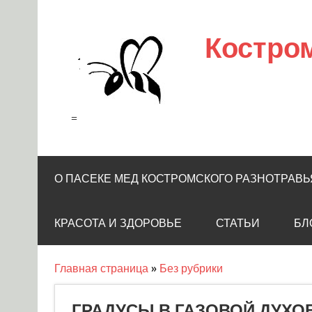
Skip
to
content
Костро
=
О ПАСЕКЕ МЕД КОСТРОМСКОГО РАЗНОТРАВЬ
КРАСОТА И ЗДОРОВЬЕ
СТАТЬИ
БЛ
Главная страница
»
Без рубрики
ГРАДУСЫ В ГАЗОВОЙ ДУХО