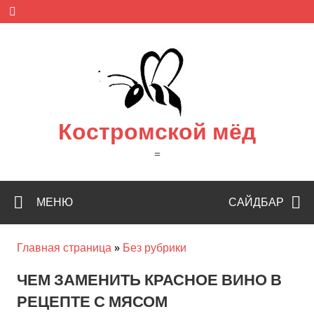
Skip
to
content
Костромской мёд
=
МЕНЮ
САЙДБАР
Главная страница
»
Без рубрики
ЧЕМ ЗАМЕНИТЬ КРАСНОЕ ВИНО В
РЕЦЕПТЕ С МЯСОМ