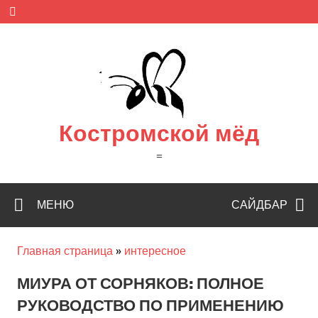
Skip
to
content
Костромской мёд
=
МЕНЮ
САЙДБАР
Главная страница
»
интересное
МИУРА ОТ СОРНЯКОВ: ПОЛНОЕ
РУКОВОДСТВО ПО ПРИМЕНЕНИЮ