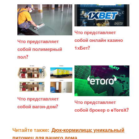
Что представляет
собой онлайн казино
Что представляет
1хБет?
собой полимерный
пол?
Что представляет
Что представляет
собой вагон-дом?
собой брокер о eToroX?
Читайте также:
Дюк-кормилица: уникальный
питомец для вашего дома