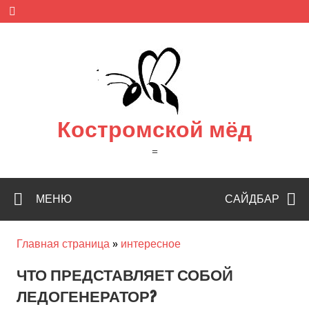
Skip
to
content
Костромской мёд
=
МЕНЮ
САЙДБАР
Главная страница
»
интересное
ЧТО ПРЕДСТАВЛЯЕТ СОБОЙ
ЛЕДОГЕНЕРАТОР?